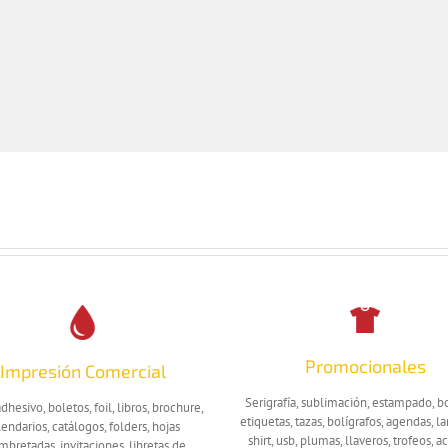
Promocionales
Impresión Comercial
Serigrafía, sublimación, estampado, b
dhesivo, boletos, foil, libros, brochure,
etiquetas, tazas, bolígrafos, agendas, la
lendarios, catálogos, folders, hojas
shirt, usb, plumas, llaveros, trofeos, ac
bretadas, invitaciones, libretas de