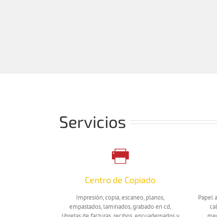
Servicios
Centro de Copiado
Impresión, copia, escaneo, planos,
Papel a
empastados, laminados, grabado en cd,
ca
libretas de facturas, recibos, encuadernados y
mem