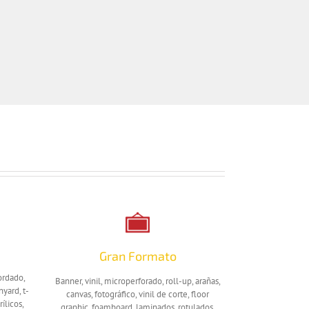
Gran Formato
ordado,
Banner, vinil, microperforado, roll-up, arañas,
nyard, t-
canvas, fotográfico, vinil de corte, floor
rílicos,
graphic, foamboard, laminados, rotulados.