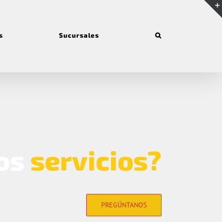
s
Sucursales
os
servicios?
PREGÚNTANOS